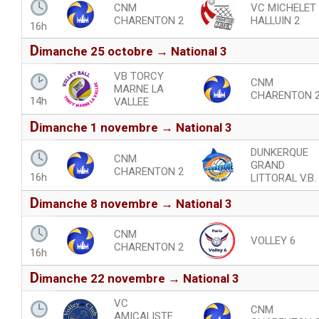
CNM
VC MICHELET
CHARENTON 2
HALLUIN 2
16h
d
imanche 25 octobre → National 3
VB TORCY
CNM
MARNE LA
CHARENTON 
14h
VALLEE
d
imanche 1 novembre → National 3
DUNKERQUE
CNM
GRAND
CHARENTON 2
16h
LITTORAL V.B.
d
imanche 8 novembre → National 3
CNM
VOLLEY 6
CHARENTON 2
16h
d
imanche 22 novembre → National 3
VC
CNM
AMICALISTE