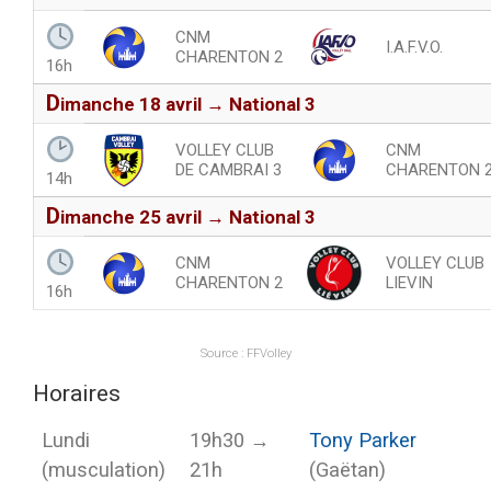
CNM
I.A.F.V.O.
CHARENTON 2
16h
d
imanche 18 avril → National 3
VOLLEY CLUB
CNM
DE CAMBRAI 3
CHARENTON 
14h
d
imanche 25 avril → National 3
CNM
VOLLEY CLUB
CHARENTON 2
LIEVIN
16h
Source :
FFVolley
Horaires
Lundi
19h30 →
Tony Parker
(musculation)
21h
(Gaëtan)