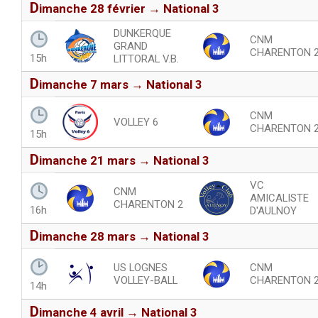
d
imanche 28 février → National 3
DUNKERQUE
CNM
GRAND
CHARENTON 
15h
LITTORAL V.B.
d
imanche 7 mars → National 3
CNM
VOLLEY 6
CHARENTON 
15h
d
imanche 21 mars → National 3
VC
CNM
AMICALISTE
CHARENTON 2
16h
D'AULNOY
d
imanche 28 mars → National 3
US LOGNES
CNM
VOLLEY-BALL
CHARENTON 
14h
d
imanche 4 avril → National 3