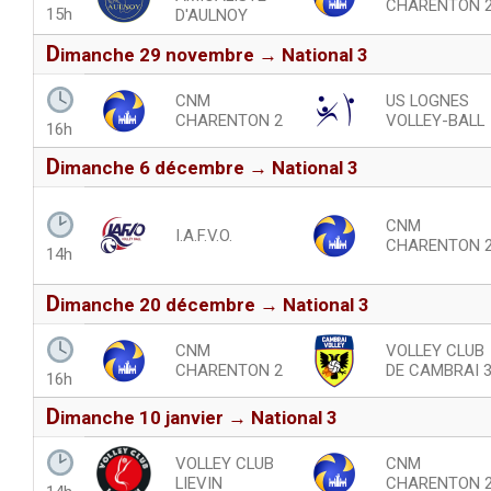
CHARENTON 
15h
D'AULNOY
d
imanche 29 novembre → National 3
CNM
US LOGNES
CHARENTON 2
VOLLEY-BALL
16h
d
imanche 6 décembre → National 3
CNM
I.A.F.V.O.
CHARENTON 
14h
d
imanche 20 décembre → National 3
CNM
VOLLEY CLUB
CHARENTON 2
DE CAMBRAI 
16h
d
imanche 10 janvier → National 3
VOLLEY CLUB
CNM
LIEVIN
CHARENTON 