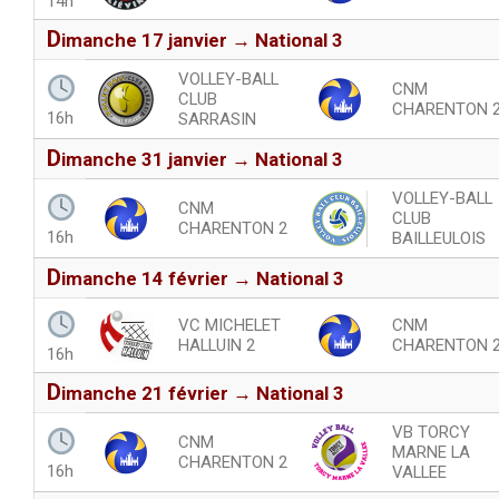
14h
d
imanche 17 janvier → National 3
VOLLEY-BALL
CNM
CLUB
CHARENTON 
16h
SARRASIN
d
imanche 31 janvier → National 3
VOLLEY-BALL
CNM
CLUB
CHARENTON 2
16h
BAILLEULOIS
d
imanche 14 février → National 3
VC MICHELET
CNM
HALLUIN 2
CHARENTON 
16h
d
imanche 21 février → National 3
VB TORCY
CNM
MARNE LA
CHARENTON 2
16h
VALLEE